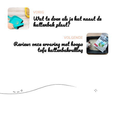
VORIG
Wat te doen als je kat naast de
kattenbak plast?
VOLGENDE
Review: onze ervaring met hoopo
tofu kattenbakvulling