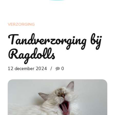
VERZORGING
Tandverzorging bij
Ragdolls
12 december 2024
0