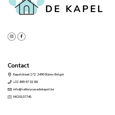
Contact
Kapelstraat 172, 2490 Balen België
+32 489 97 02 66
info@catterycasadekapel.be
HK20107745